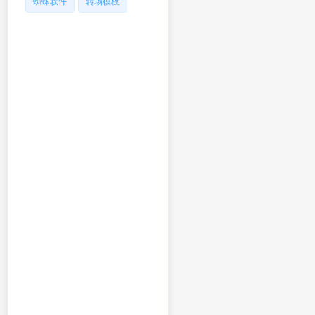
蜘蛛软件
转场模板